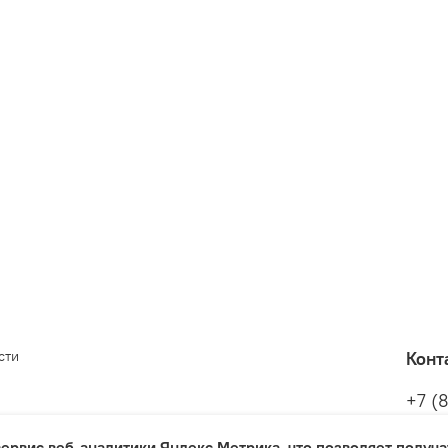
сти
Конт
+7 (
и сервис веб-аналитики Яндекс.Метрика, что позволяет получ