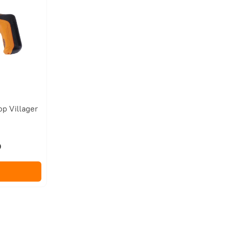
р Villager
₽