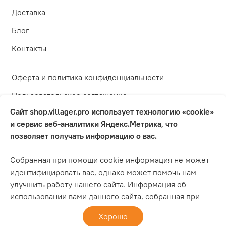
Доставка
Блог
Контакты
Оферта и политика конфиденциальности
Пользовательское соглашение
Сайт shop.villager.pro использует технологию «cookie»
Условия обмена и возврата
и сервис веб-аналитики Яндекс.Метрика, что
Оплата
позволяет получать информацию о вас.
Блог
Собранная при помощи cookie информация не может
Обратная связь
идентифицировать вас, однако может помочь нам
улучшить работу нашего сайта. Информация об
Инструкции
использовании вами данного сайта, собранная при
помощи cookie, будет передаваться Яндексу и
Хорошо
Интернет-магазин создан на inSales
храниться на сервере Яндекса в ЕС и Российской