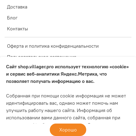
Доставка
Блог
Контакты
Оферта и политика конфиденциальности
Пользовательское соглашение
Сайт shop.villager.pro использует технологию «cookie»
Условия обмена и возврата
и сервис веб-аналитики Яндекс.Метрика, что
Оплата
позволяет получать информацию о вас.
Блог
Собранная при помощи cookie информация не может
Обратная связь
идентифицировать вас, однако может помочь нам
улучшить работу нашего сайта. Информация об
Инструкции
использовании вами данного сайта, собранная при
помощи cookie, будет передаваться Яндексу и
Хорошо
Интернет-магазин создан на inSales
храниться на сервере Яндекса в ЕС и Российской