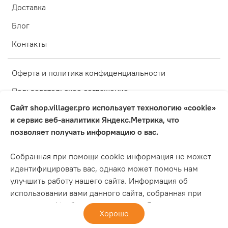
Доставка
Блог
Контакты
Оферта и политика конфиденциальности
Пользовательское соглашение
Сайт shop.villager.pro использует технологию «cookie»
Условия обмена и возврата
и сервис веб-аналитики Яндекс.Метрика, что
Оплата
позволяет получать информацию о вас.
Блог
Собранная при помощи cookie информация не может
Обратная связь
идентифицировать вас, однако может помочь нам
улучшить работу нашего сайта. Информация об
Инструкции
использовании вами данного сайта, собранная при
помощи cookie, будет передаваться Яндексу и
Хорошо
Интернет-магазин создан на inSales
храниться на сервере Яндекса в ЕС и Российской